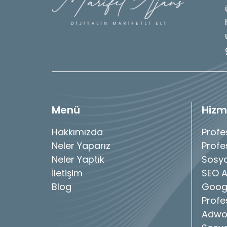
Menü
Hizm
Hakkımızda
Profe
Neler Yaparız
Profe
Neler Yaptık
Sosya
İletişim
SEO A
Blog
Googl
Profe
Adwo