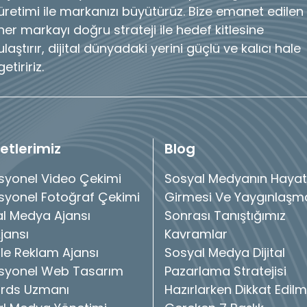
üretimi ile markanızı büyütürüz. Bize emanet edilen
her markayı doğru strateji ile hedef kitlesine
ulaştırır, dijital dünyadaki yerini güçlü ve kalıcı hale
getiririz.
etlerimiz
Blog
syonel Video Çekimi
Sosyal Medyanın Hayat
syonel Fotoğraf Çekimi
Girmesi Ve Yaygınlaşm
l Medya Ajansı
Sonrası Tanıştığımız
jansı
Kavramlar
e Reklam Ajansı
Sosyal Medya Dijital
syonel Web Tasarım
Pazarlama Stratejisi
rds Uzmanı
Hazırlarken Dikkat Edilm