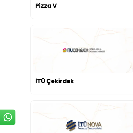
Pizza V
İTÜ Çekirdek