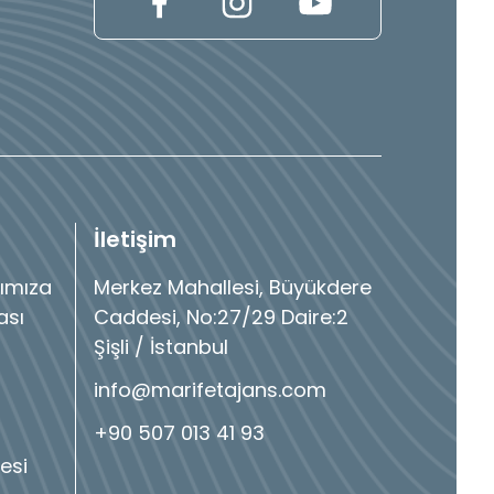
İletişim
ımıza
Merkez Mahallesi, Büyükdere
ası
Caddesi, No:27/29 Daire:2
Şişli / İstanbul
info@marifetajans.com
+90 507 013 41 93
esi