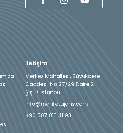
İletişim
ımıza
Merkez Mahallesi, Büyükdere
ası
Caddesi, No:27/29 Daire:2
Şişli / İstanbul
info@marifetajans.com
+90 507 013 41 93
esi