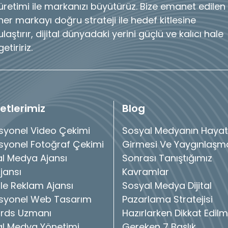
üretimi ile markanızı büyütürüz. Bize emanet edilen
her markayı doğru strateji ile hedef kitlesine
ulaştırır, dijital dünyadaki yerini güçlü ve kalıcı hale
getiririz.
etlerimiz
Blog
syonel Video Çekimi
Sosyal Medyanın Hayat
syonel Fotoğraf Çekimi
Girmesi Ve Yaygınlaşm
l Medya Ajansı
Sonrası Tanıştığımız
jansı
Kavramlar
e Reklam Ajansı
Sosyal Medya Dijital
syonel Web Tasarım
Pazarlama Stratejisi
rds Uzmanı
Hazırlarken Dikkat Edilm
l Medya Yönetimi
Gereken 7 Başlık